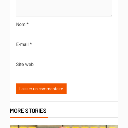
Nom
*
E-mail
*
Site web
MORE STORIES