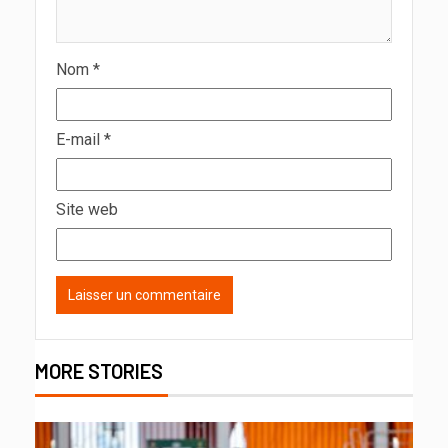
Nom
*
E-mail
*
Site web
MORE STORIES