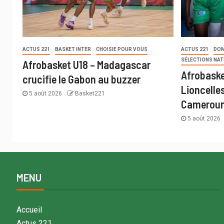
ACTUS 221
BASKET INTER
CHOISIE POUR VOUS
ACTUS 221
DOM
SÉLECTIONS NAT
Afrobasket U18 – Madagascar
Afrobaske
crucifie le Gabon au buzzer
Lioncelle
5 août 2026
Basket221
Cameroun
5 août 2026
MENU
Accueil
Actus 221