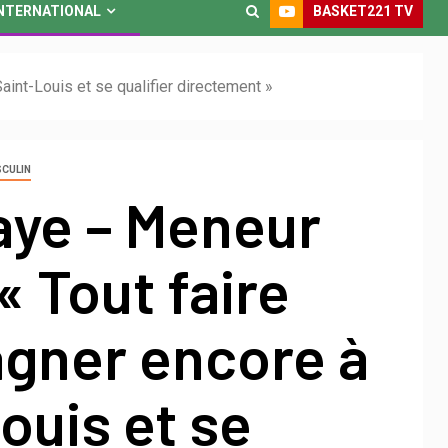
BASKET221 TV
NTERNATIONAL
int-Louis et se qualifier directement »
SCULIN
aye – Meneur
« Tout faire
agner encore à
ouis et se