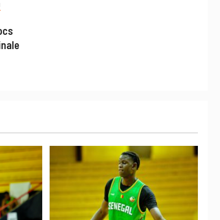
N
ocs
inale