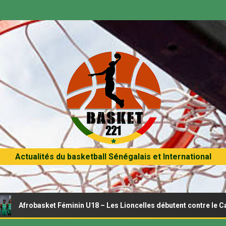
Actualités du basketball Sénégalais et International
basket Féminin U18 – Les Lioncelles débutent contre le Cameroun c