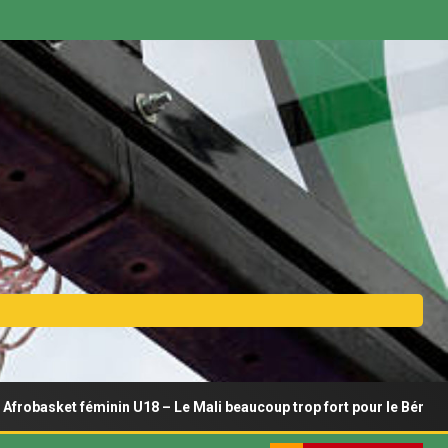
inin U18 – Le Mali beaucoup trop fort pour le Bénin
Afr