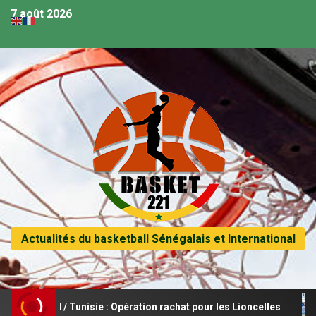
7 août 2026
Actualités du basketball Sénégalais et International
al / Tunisie : Opération rachat pour les Lioncelles
Les 