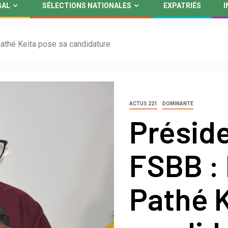
GAL
SÉLECTIONS NATIONALES
EXPATRIÉS
I
thé Keita pose sa candidature
ACTUS 221
DOMINANTE
Préside
FSBB :
Pathé K