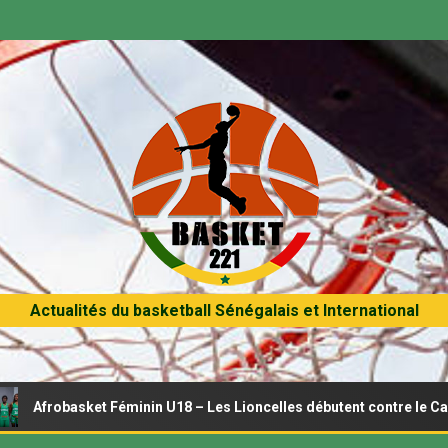
Actualités du basketball Sénégalais et International
 Féminin U18 – Les Lioncelles débutent contre le Cameroun ce mer