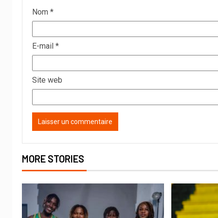
Nom
*
E-mail
*
Site web
MORE STORIES