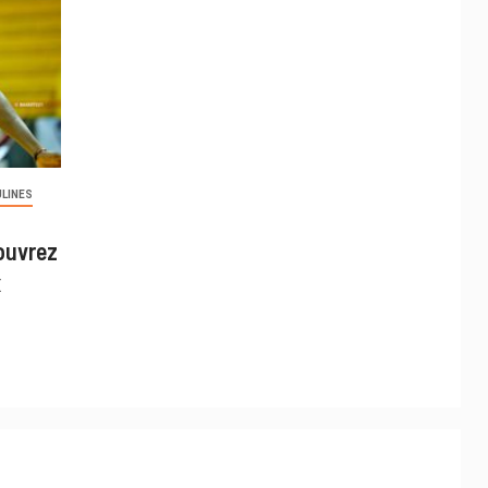
LINES
ouvrez
x