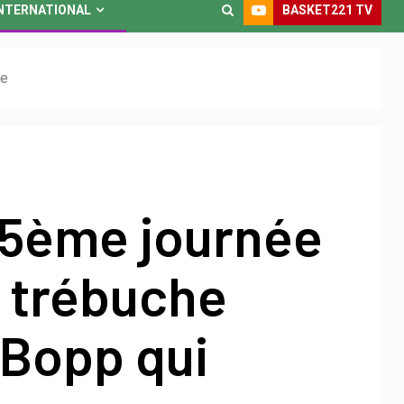
BASKET221 TV
NTERNATIONAL
ne
 5ème journée
C trébuche
 Bopp qui