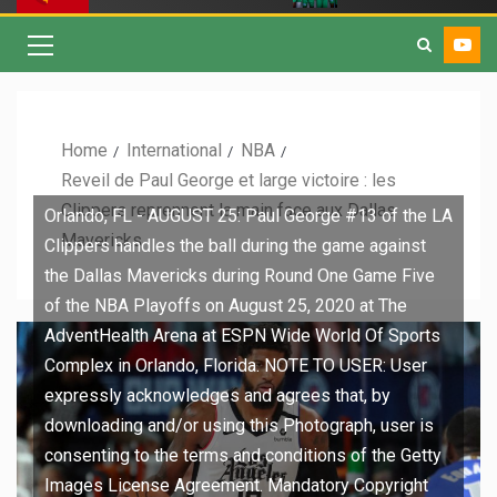
Home
International
NBA
Reveil de Paul George et large victoire : les
Clippers reprennent la main face aux Dallas
Orlando, FL - AUGUST 25: Paul George #13 of the LA
Mavericks
Clippers handles the ball during the game against
the Dallas Mavericks during Round One Game Five
of the NBA Playoffs on August 25, 2020 at The
AdventHealth Arena at ESPN Wide World Of Sports
Complex in Orlando, Florida. NOTE TO USER: User
expressly acknowledges and agrees that, by
downloading and/or using this Photograph, user is
consenting to the terms and conditions of the Getty
Images License Agreement. Mandatory Copyright