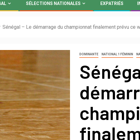
GAL
SÉLECTIONS NATIONALES
EXPATRIÉS
I
Sénégal – Le démarrage du championnat finalement prévu ce
DOMINANTE
NATIONAL 1 FÉMININ
NA
Sénéga
démarr
champi
finale