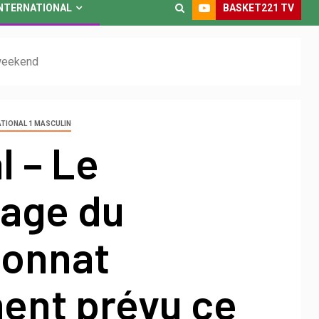
BASKET221 TV
NTERNATIONAL
 weekend
TIONAL 1 MASCULIN
l – Le
age du
onnat
ment prévu ce