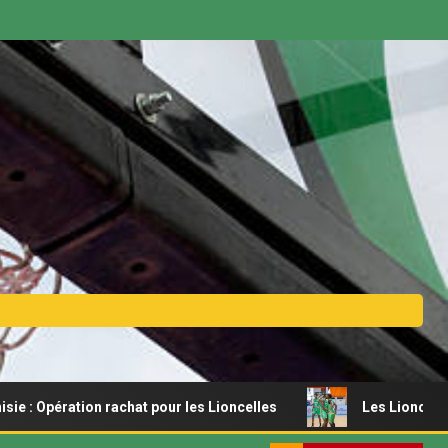
on rachat pour les Lioncelles
Les Lionceaux s’offrent u