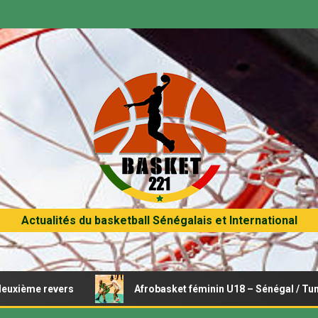
Actualités du basketball Sénégalais et International
ers
Afrobasket féminin U18 – Sénégal / Tunisie : Opérati