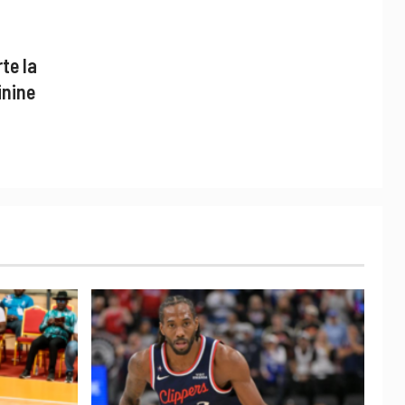
te la
inine