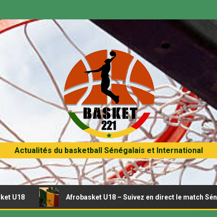
Actualités du basketball Sénégalais et International
Afrobasket U18 – Suivez en direct le match Sénégal – Tunis