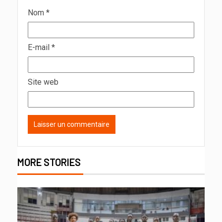
Nom
*
E-mail
*
Site web
MORE STORIES