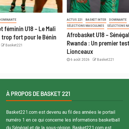
DOMINANTE
ACTUS 221
BASKET INTER
DOMINANTE
SÉLECTIONS MASCULINES
SÉLECTIONS N
t féminin U18 – Le Mali
Afrobasket U18 – Sénégal
trop fort pour le Bénin
Rwanda : Un premier test
Basket221
Lionceaux
6 août 2026
Basket221
À PROPOS DE BASKET 221
Basket221.com est devenu au fil des années le portail
numéro 1 en ce qui concerne les informations basketball
du Sénégal et de la sous-région. Basket221.com est