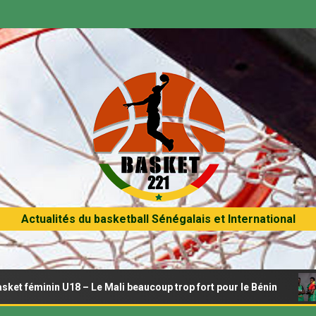
Actualités du basketball Sénégalais et International
nin U18 – Le Mali beaucoup trop fort pour le Bénin
Afro