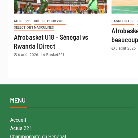
ACTUS 221
CHOISIE POUR VOUS
BASKET INTER
SÉLECTIONS MASCULINES
Afrobaske
Afrobasket U18 – Sénégal vs
beaucoup 
Rwanda | Direct
6 août 2026
6 août 2026
Basket221
MENU
Accueil
Actus 221
Championnats du Sénégal