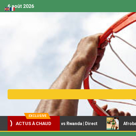
6 août 2026
EXCLUSIVE
asket U18 – Sénégal vs Rwanda | Direct
Afrobasket fémi
ACTUS À CHAUD