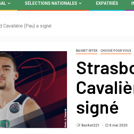
GAL
SÉLECTIONS NATIONALES
EXPATRIÉS
I
d Cavalière (Pau) a signé
BASKET INTER
CHOISIE POUR VOUS
Strasb
Cavaliè
signé
Basket221
8 mai 2020