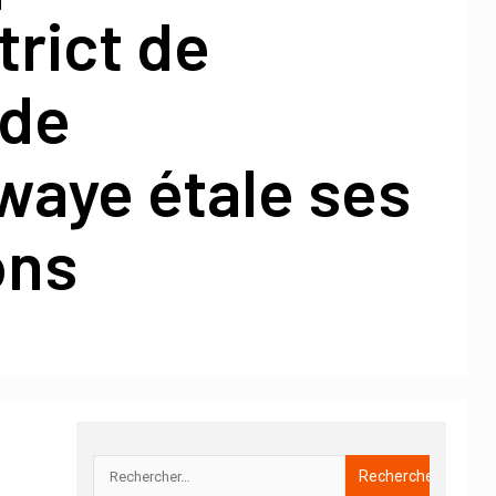
trict de
 de
waye étale ses
ons