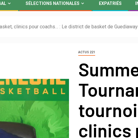
GAL
SÉLECTIONS NATIONALES
EXPATRIÉS
I
sket, clinics pour coachs… : Le district de basket de Guediawa
ACTUS 221
Summe
Tourna
tournoi
clinic