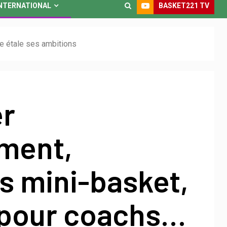
BASKET221 TV
NTERNATIONAL
ye étale ses ambitions
r
ment,
s mini-basket,
s pour coachs…