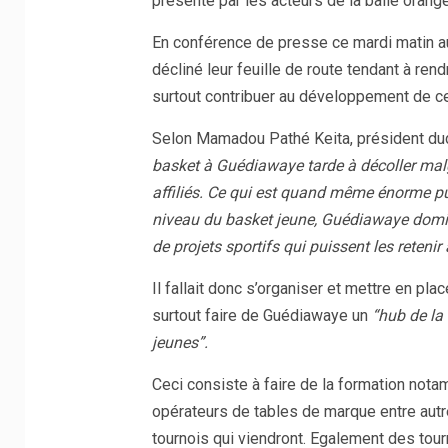
présenté par les acteurs de la balle orang
En conférence de presse ce mardi matin au
décliné leur feuille de route tendant à re
surtout contribuer au développement de c
Selon Mamadou Pathé Keita, président dudit d
basket à Guédiawaye tarde à décoller malgré
affiliés. Ce qui est quand même énorme pu
niveau du basket jeune, Guédiawaye domin
de projets sportifs qui puissent les reteni
Il fallait donc s’organiser et mettre en pla
surtout faire de Guédiawaye un
“hub de la
jeunes”.
Ceci consiste à faire de la formation notam
opérateurs de tables de marque entre autr
tournois qui viendront. Egalement des tour