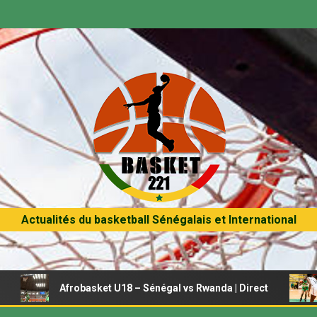
Actualités du basketball Sénégalais et International
frobasket U18 – Sénégal vs Rwanda | Direct
Afrobasket 