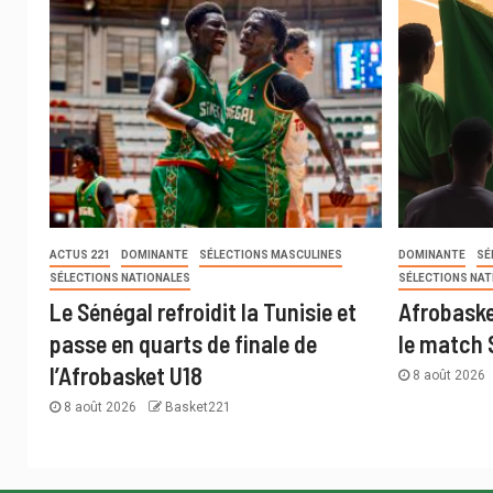
ACTUS 221
DOMINANTE
SÉLECTIONS MASCULINES
DOMINANTE
SÉ
SÉLECTIONS NATIONALES
SÉLECTIONS NAT
Le Sénégal refroidit la Tunisie et
Afrobaske
passe en quarts de finale de
le match 
l’Afrobasket U18
8 août 2026
8 août 2026
Basket221