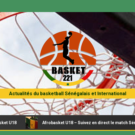
Actualités du basketball Sénégalais et International
Afrobasket U18 – Suivez en direct le match Sénégal – T