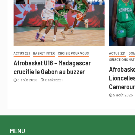
ACTUS 221
BASKET INTER
CHOISIE POUR VOUS
ACTUS 221
DOM
SÉLECTIONS NAT
Afrobasket U18 – Madagascar
Afrobaske
crucifie le Gabon au buzzer
Lioncelle
5 août 2026
Basket221
Cameroun
5 août 2026
MENU