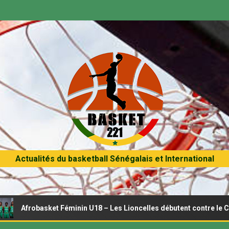
Actualités du basketball Sénégalais et International
obasket Féminin U18 – Les Lioncelles débutent contre le Cameroun