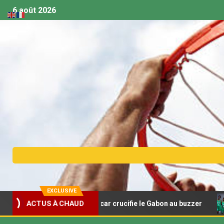
6 août 2026
EXCLUSIVE
sket U18 – Madagascar crucifie le Gabon au buzzer
Afr
ACTUS À CHAUD