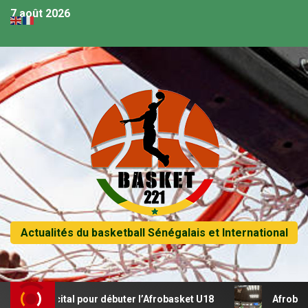
7 août 2026
Actualités du basketball Sénégalais et International
t un récital pour débuter l’Afrobasket U18
Afrobasket U