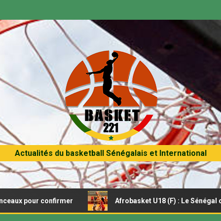
Actualités du basketball Sénégalais et International
pour confirmer
Afrobasket U18 (F) : Le Sénégal craque 