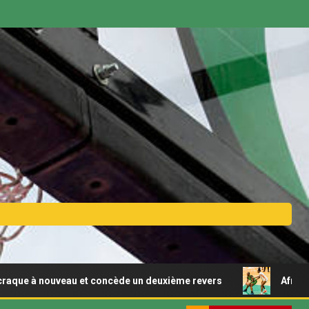
à nouveau et concède un deuxième revers
Afrobasket fém