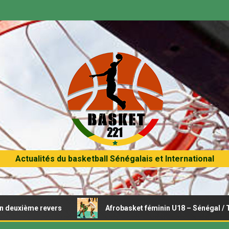
Actualités du basketball Sénégalais et International
ème revers
Afrobasket féminin U18 – Sénégal / Tunisie :