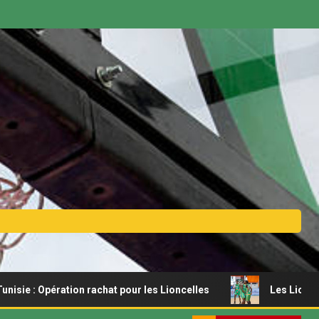
 Opération rachat pour les Lioncelles
Les Lionceaux s’of