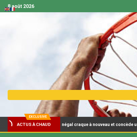
8 août 2026
EXCLUSIVE
obasket U18 (F) : Le Sénégal craque à nouveau et concède un deuxi
ACTUS À CHAUD