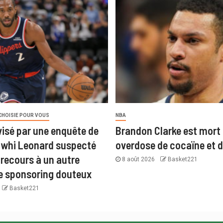
CHOISIE POUR VOUS
NBA
visé par une enquête de
Brandon Clarke est mort
awhi Leonard suspecté
overdose de cocaïne et d
 recours à un autre
8 août 2026
Basket221
e sponsoring douteux
Basket221