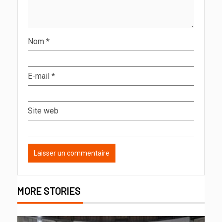
Nom
*
E-mail
*
Site web
MORE STORIES