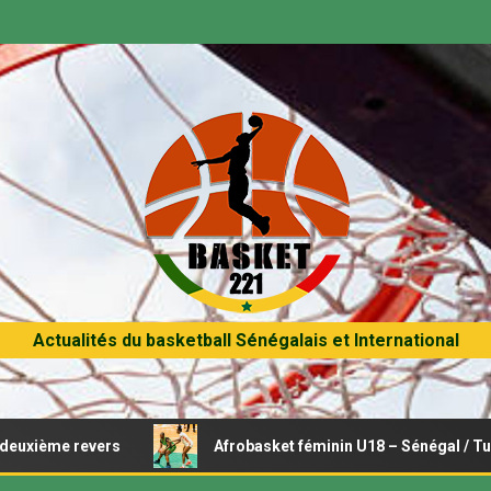
Actualités du basketball Sénégalais et International
 revers
Afrobasket féminin U18 – Sénégal / Tunisie : Opé