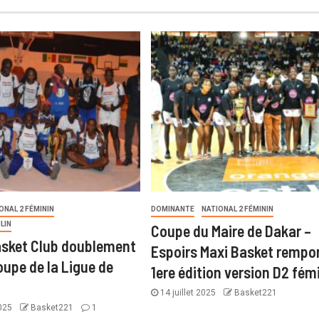
ONAL 2 FÉMININ
DOMINANTE
NATIONAL 2 FÉMININ
LIN
Coupe du Maire de Dakar –
sket Club doublement
Espoirs Maxi Basket rempor
oupe de la Ligue de
1ere édition version D2 fém
14 juillet 2025
Basket221
2025
Basket221
1