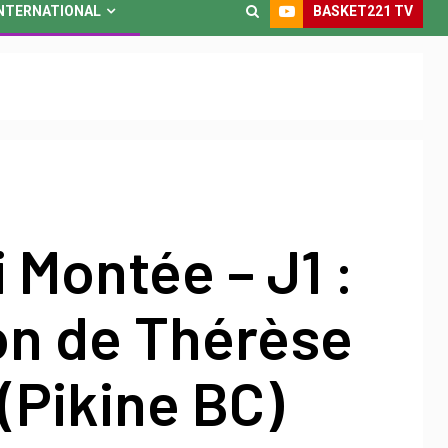
BASKET221 TV
NTERNATIONAL
 Montée – J1 :
on de Thérèse
(Pikine BC)