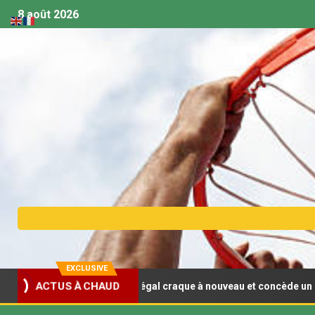
8 août 2026
EXCLUSIVE
sket U18 (F) : Le Sénégal craque à nouveau et concède un deuxième
ACTUS À CHAUD