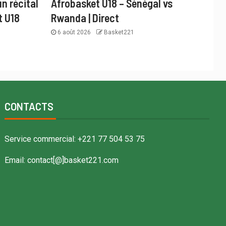
n récital
Afrobasket U18 – Sénégal vs
t U18
Rwanda | Direct
6 août 2026
Basket221
CONTACTS
Service commercial: +221 77 504 53 75
Email: contact[@]basket221.com