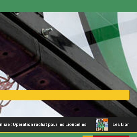
ration rachat pour les Lioncelles
Les Lionceaux s’offren