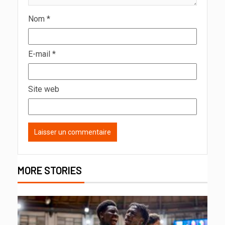
Nom
*
E-mail
*
Site web
MORE STORIES