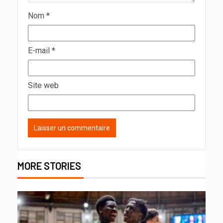
Nom
*
E-mail
*
Site web
MORE STORIES