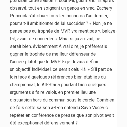
possible cette saison », sourit-il, gourmand. Et après
observé, tout en soignant un genou en vrac, Zachery
Peacock s’attribuer tous les honneurs l’an dernier,
pourrait-il ambitionner de lui succéder ? « Non, je ne
pense pas au trophée de MVP, vraiment pas », balaye-
t-il, avant de concéder. « Mais si ça arrivait, ce
serait bien, évidemment À vrai dire, je préfèrerais
gagner le trophée de meilleur défenseur de
l’année plutôt que le MVP. Si je devais définir
un objectif individuel, ce serait celui-là. » S’il part de
loin face à quelques références bien établies du
championnat, le All-Star a pourtant bien quelques
arguments à faire valoir, en premier lieu une
dissuasion hors du commun sous le cercle. Combien
de fois cette saison a-t-on entendu Savo Vucevic
répéter en conférence de presse que son pivot avait
été exceptionnel défensivement ?