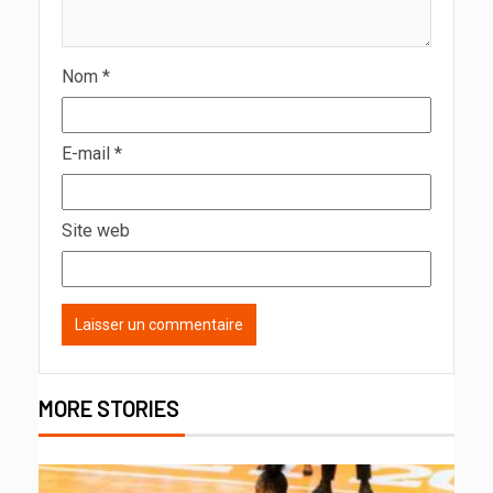
Nom
*
E-mail
*
Site web
MORE STORIES