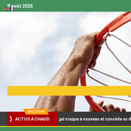
8 août 2026
EXCLUSIVE
U18 (F) : Le Sénégal craque à nouveau et concède un deuxième reve
ACTUS À CHAUD