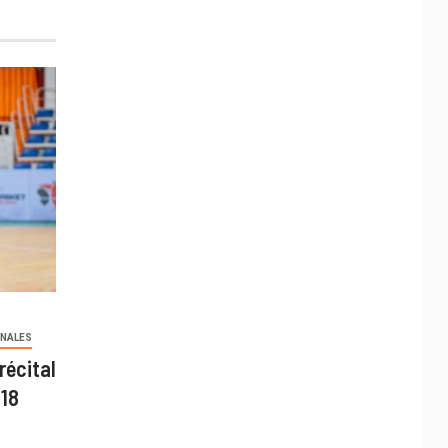
ONALES
récital
U18