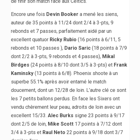
de finir son match face aux Celtics.
Encore une fois
Devin Booker
a mené les siens,
auteur de 35 points à 11/24 dont 2/4 à 3-pts, 9
rebonds et 7 passes, parfaitement aidé par un
excellent quatuor
Ricky Rubio
(16 points à 6/11, 5
rebonds et 10 passes ),
Dario Saric
(18 points à 7/9
dont 2/2 à 3-pts, 9 rebonds et 4 passes),
Mikal
Birdges
(24 points à 8/10 dont 3/5 à 3-pts) et
Frank
Kaminsky
(13 points à 6/8). Phoenix shoote à un
superbe 55.1% après avoir entamé le match
doucement, dont un 12/28 de loin. L’autre clé ce sont
les 7 petits ballons perdus. En face les Sixers ont
vendu chèrement leur peau, adroits de loin avec un
excellent 15/33.
Alec Burks
signe 23 points à 9/17
dont 2/5 de loin,
Mike Scott
17 points à 7/12 dont
3/4 à 3-pts et
Raul Neto
22 points à 9/18 dont 3/7