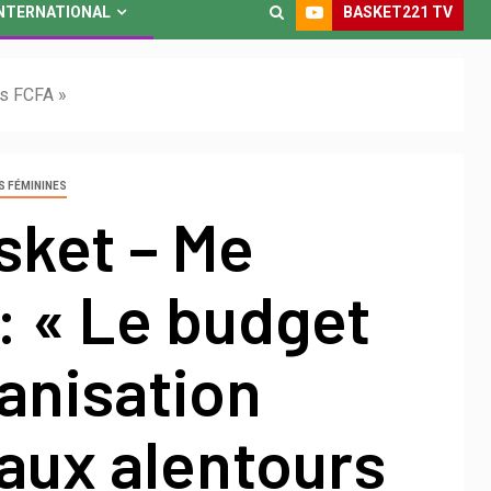
BASKET221 TV
NTERNATIONAL
cs FCFA »
S FÉMININES
sket – Me
: « Le budget
ganisation
aux alentours