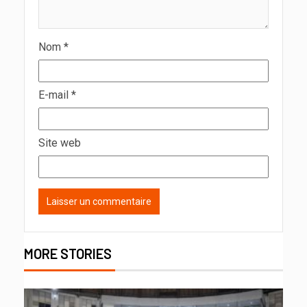
Nom
*
E-mail
*
Site web
MORE STORIES