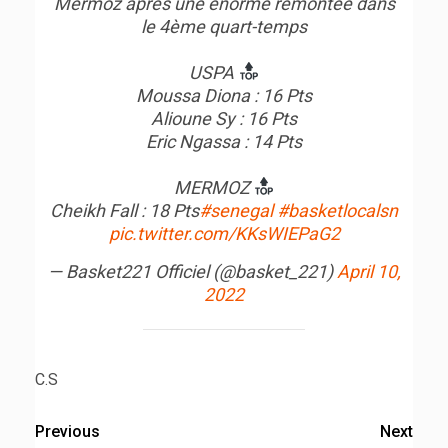
Mermoz après une énorme remontée dans
le 4ème quart-temps
USPA
Moussa Diona : 16 Pts
Alioune Sy : 16 Pts
Eric Ngassa : 14 Pts
MERMOZ
Cheikh Fall : 18 Pts
#senegal
#basketlocalsn
pic.twitter.com/KKsWIEPaG2
— Basket221 Officiel (@basket_221)
April 10,
2022
C.S
Previous
Next