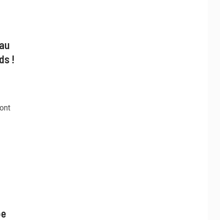
 au
ds !
ont
pe