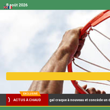
8 août 2026
EXCLUSIVE
ACTUS À CHAUD
18 (F) : Le Sénégal craque à nouveau et concède un deuxième rever