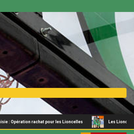
 rachat pour les Lioncelles
Les Lionceaux s’offrent un r