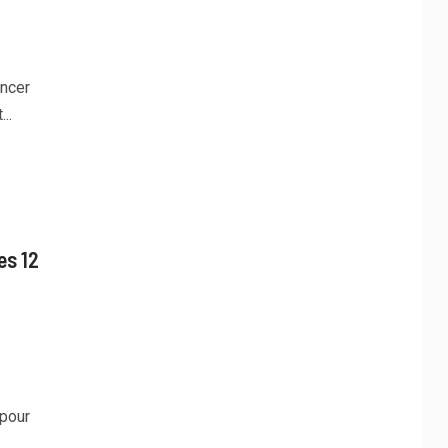
oncer
..
es 12
 pour