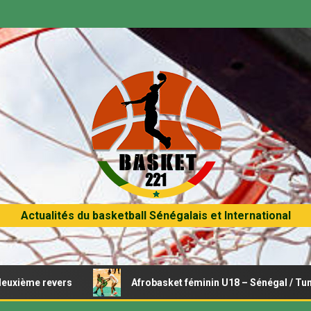
Actualités du basketball Sénégalais et International
s
Afrobasket féminin U18 – Sénégal / Tunisie : Opération