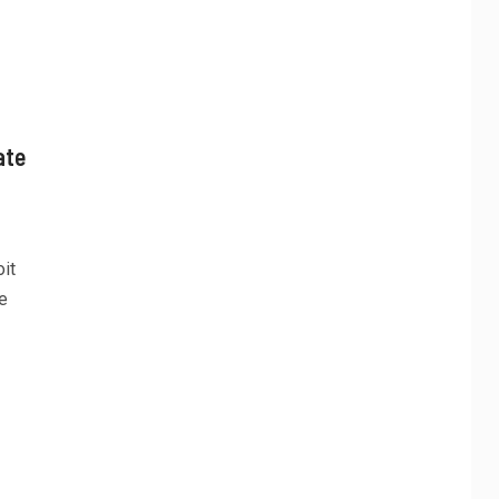
ate
it
e