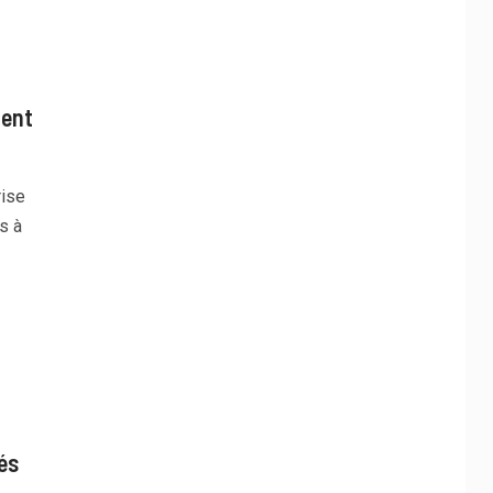
ment
rise
s à
és