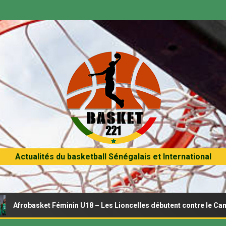
Actualités du basketball Sénégalais et International
 Féminin U18 – Les Lioncelles débutent contre le Cameroun ce mer