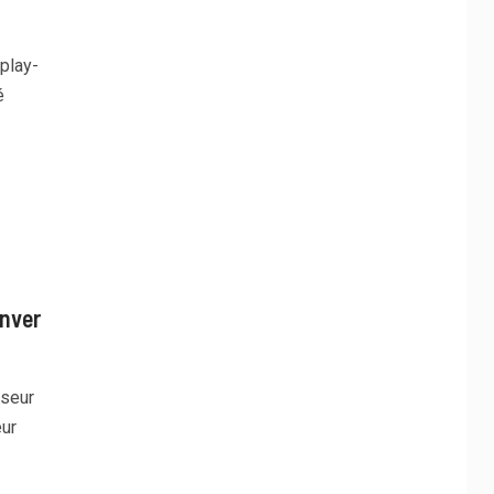
play-
é
enver
nseur
eur