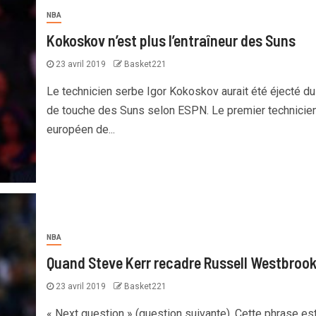
NBA
Kokoskov n’est plus l’entraîneur des Suns
23 avril 2019
Basket221
Le technicien serbe Igor Kokoskov aurait été éjecté d
de touche des Suns selon ESPN. Le premier technicie
européen de...
NBA
Quand Steve Kerr recadre Russell Westbroo
23 avril 2019
Basket221
« Next question » (question suivante). Cette phrase es