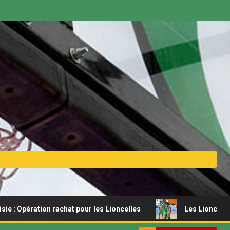
rachat pour les Lioncelles
Les Lionceaux s’offrent un ré