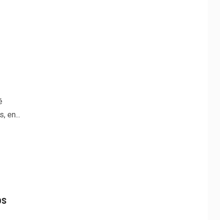
é
 en...
os