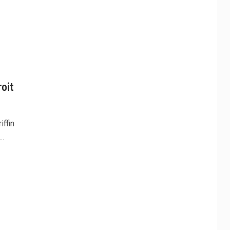
oit
iffin
..