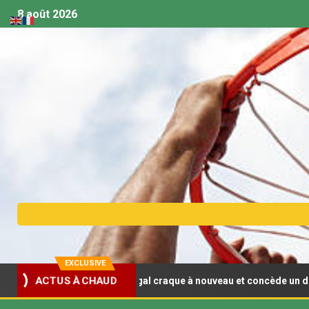
8 août 2026
EXCLUSIVE
ACTUS À CHAUD
8 (F) : Le Sénégal craque à nouveau et concède un deuxième revers