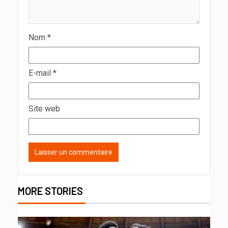
Nom
*
E-mail
*
Site web
MORE STORIES