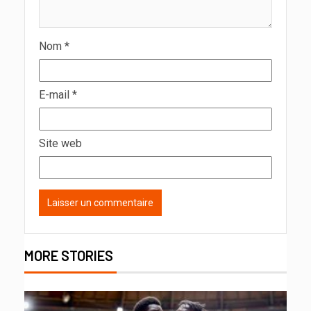
Nom
*
E-mail
*
Site web
MORE STORIES