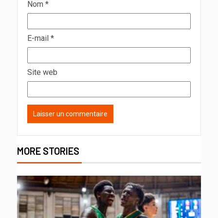
Nom
*
E-mail
*
Site web
MORE STORIES