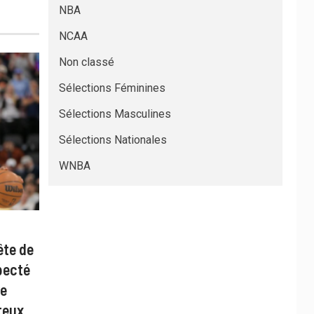
NBA
NCAA
Non classé
Sélections Féminines
Sélections Masculines
Sélections Nationales
WNBA
ête de
pecté
re
teux