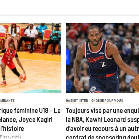
MINANTE
BASKET INTER
CHOISIE POUR VOUS
rique féminine U18 – Le
Toujours visé par une enqu
elance, Joyce Kagiri
la NBA, Kawhi Leonard sus
l’histoire
d’avoir eu recours à un aut
contrat de sponsoring dou
Basket221