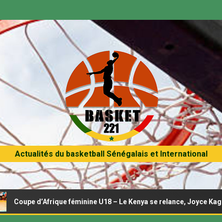
Actualités du basketball Sénégalais et International
Afrique féminine U18 – Le Kenya se relance, Joyce Kagiri entre dans 