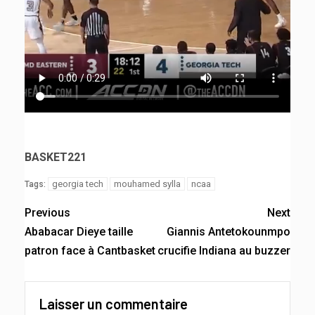
BASKET221
georgia tech
mouhamed sylla
ncaa
Tags:
Previous
Next
Ababacar Dieye taille
Giannis Antetokounmpo
patron face à Cantbasket
crucifie Indiana au buzzer
Laisser un commentaire