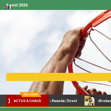
6 août 2026
EXCLUSIVE
ACTUS À CHAUD
 U18 – Sénégal vs Rwanda | Direct
Afrobasket féminin U