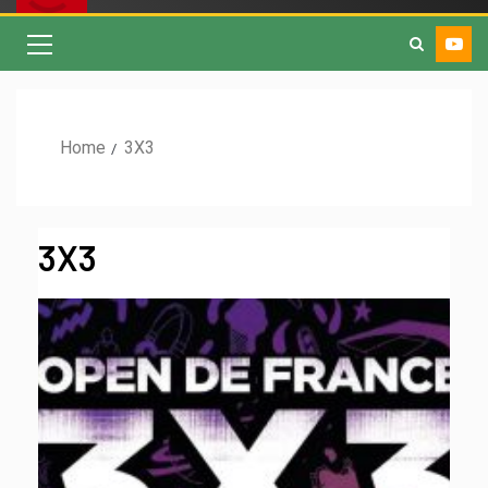
Home
3X3
3X3