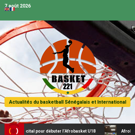
7 août 2026
Actualités du basketball Sénégalais et International
nt un récital pour débuter l’Afrobasket U18
Afrobasket U