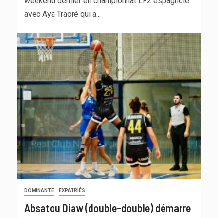
weekend dernier en championnat LF2 espagnole
avec Aya Traoré qui a...
DOMINANTE
EXPATRIÉS
Absatou Diaw (double-double) démarre