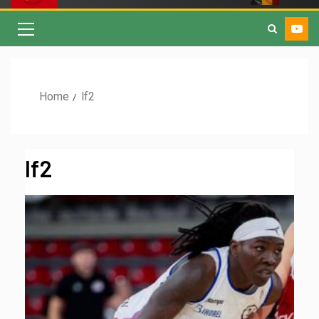
Home
lf2
lf2