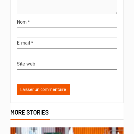
Nom
*
E-mail
*
Site web
MORE STORIES