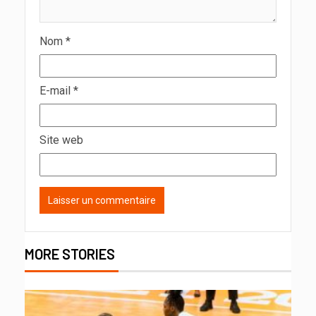
Nom
*
E-mail
*
Site web
MORE STORIES