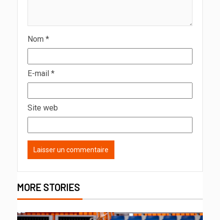
Nom
*
E-mail
*
Site web
MORE STORIES