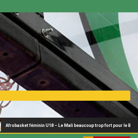
éminin U18 – Le Mali beaucoup trop fort pour le Bénin
A