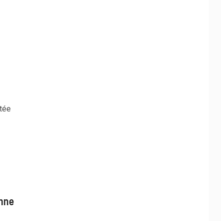
i
tée
onne