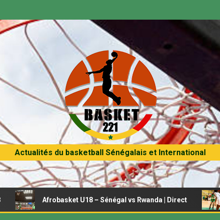
Actualités du basketball Sénégalais et International
frobasket U18 – Sénégal vs Rwanda | Direct
Afrobasket f