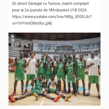
En direct Sénégal vs Tunisie, match comptant
pour la 2e journée de l’Afrobasket U18 2026.
https://www.youtube.com/live/MRg_B30XJtc?
si=IYrPxmEMstXyLgWj