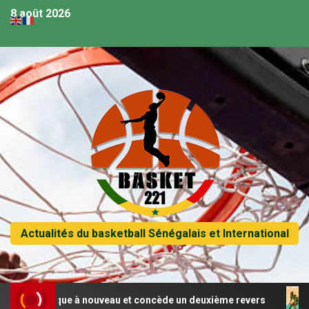
8 août 2026
Actualités du basketball Sénégalais et International
aque à nouveau et concède un deuxième revers
Afrobaske