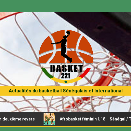
Actualités du basketball Sénégalais et International
 revers
Afrobasket féminin U18 – Sénégal / Tunisie : Op