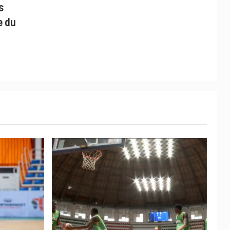
s
e du