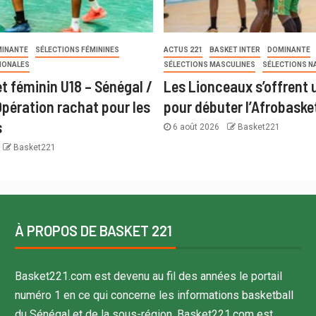
INANTE
SÉLECTIONS FÉMININES
ACTUS 221
BASKET INTER
DOMINANTE
IONALES
SÉLECTIONS MASCULINES
SÉLECTIONS N
t féminin U18 – Sénégal /
Les Lionceaux s’offrent u
Opération rachat pour les
pour débuter l’Afrobaske
s
6 août 2026
Basket221
Basket221
À PROPOS DE BASKET 221
Basket221.com est devenu au fil des années le portail
numéro 1 en ce qui concerne les informations basketball
du Sénégal et de la sous-région. Basket221.com est