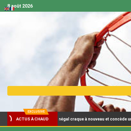
8 août 2026
EXCLUSIVE
sket U18 (F) : Le Sénégal craque à nouveau et concède un deuxième
ACTUS À CHAUD