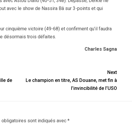
 avec Astou Diallo (40-51, 34e). Dépassé, Derklé ne
tout avec le show de Nassira Bâ sur 3-points et qui
r cinquième victoire (49-68) et confirment qu’il faudra
te désormais trois défaites.
Charles Sagna
Next
lle de
Le champion en titre, AS Douane, met fin à
l’invincibilité de l’USO
obligatoires sont indiqués avec
*