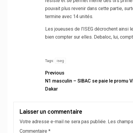
résiste et se permet même des tirs primés
pouvait plus revenir dans cette partie, sur
termine avec 14 unités.
Les joueuses de l’ISEG décrochent ainsi leu
bien compter sur elles. Debaloc, lui, comp
iseg
Tags:
Previous
N1 masculin – SIBAC se paie le promu Vi
Dakar
Laisser un commentaire
Votre adresse e-mail ne sera pas publiée.
Les champs 
Commentaire
*