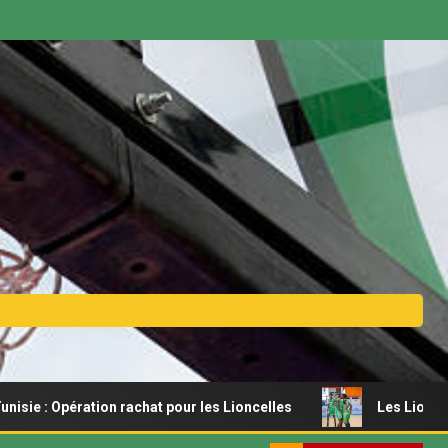
ération rachat pour les Lioncelles
Les Lionceaux s’offre