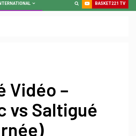
BASKET221 TV
NTERNATIONAL
 Vidéo –
 vs Saltigué
urnée)