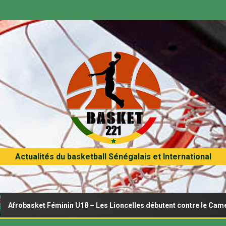
Actualités du basketball Sénégalais et International
ket Féminin U18 – Les Lioncelles débutent contre le Cameroun ce m