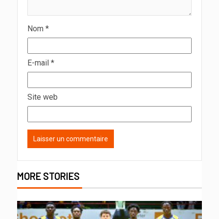
Nom
*
E-mail
*
Site web
MORE STORIES